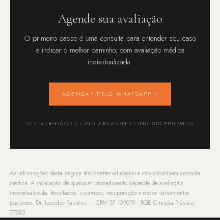
Agende sua avaliação
O primeiro passo é uma consulta para entender seu caso
e indicar o melhor caminho, com avaliação médica
individualizada.
AGENDAR PELO WHATSAPP
O CIRURGIÃO
A CLÍNICA
REVION CLINIC
SBCP
PUBMED
As informações desta página têm caráter educativo e não substituem consulta
médica. A indicação de qualquer procedimento depende de avaliação
individualizada. Resultados, cicatrizes, recuperação e riscos variam entre
pacientes. Dr. Leandro Faustino — CRM SP 139079 · RQE Cirurgia Plástica
77583.