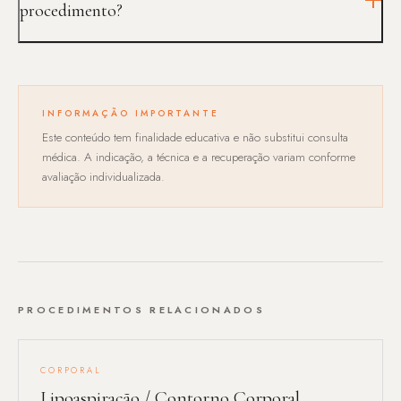
procedimento?
Apenas na consulta, após avaliação da pele, da musculatura, do
histórico e das expectativas.
INFORMAÇÃO IMPORTANTE
Este conteúdo tem finalidade educativa e não substitui consulta
médica. A indicação, a técnica e a recuperação variam conforme
avaliação individualizada.
PROCEDIMENTOS RELACIONADOS
CORPORAL
Lipoaspiração / Contorno Corporal