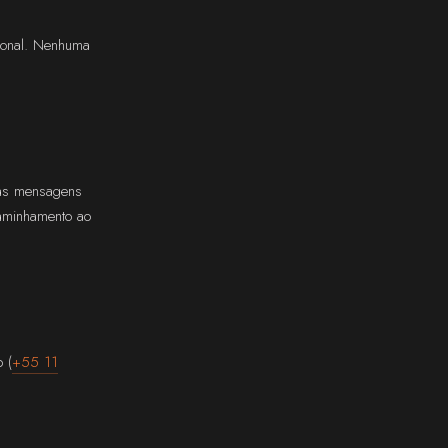
cional. Nenhuma
uas mensagens
caminhamento ao
 (
+55 11