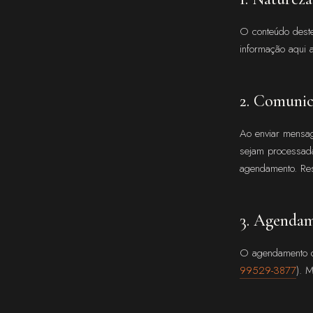
O conteúdo deste
informação aqui a
2. Comunic
Ao enviar mensag
sejam processada
agendamento. Res
3. Agenda
O agendamento de
99529-3877
). 